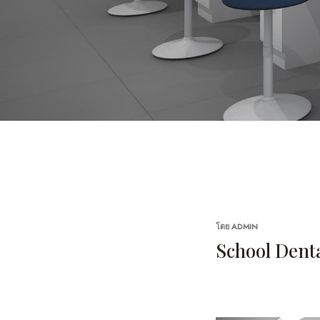
เขียน
โดย
ADMIN
วัน
School Dent
ที่