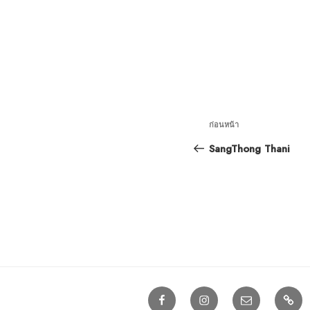
เมนู
เรื่อง
ก่อนหน้า
นำทาง
ก่อน
SangThong Thani
หน้า
เรื่อง
Facebook
Instagram
e-
Line