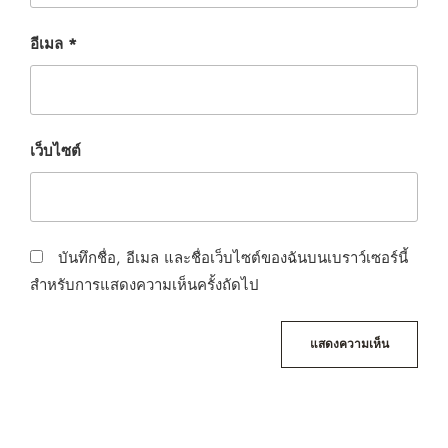
อีเมล
*
เว็บไซต์
บันทึกชื่อ, อีเมล และชื่อเว็บไซต์ของฉันบนเบราว์เซอร์นี้
สำหรับการแสดงความเห็นครั้งถัดไป