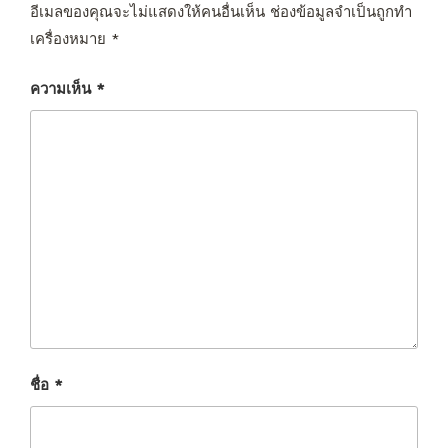
อีเมลของคุณจะไม่แสดงให้คนอื่นเห็น
ช่องข้อมูลจำเป็นถูกทำ
เครื่องหมาย
*
ความเห็น
*
ชื่อ
*